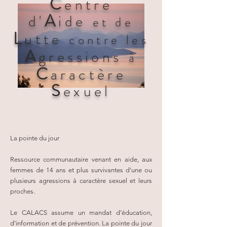
C
entre
A
d'
ide
et de
L
utte
con
tre les
A
gressions
à
C
aractère
S
exuel
La pointe du jour
Ressource communautaire venant en aide, aux
femmes de 14 ans et plus survivantes d'une ou
plusieurs agressions à caractère sexuel et leurs
proches.
Le CALACS assume un mandat d’éducation,
d’information et de prévention. La pointe du jour