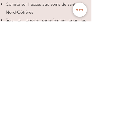
Comité sur l’accès aux soins de santé des
Nord-Côtières
Suivi du dossier sage-femme pour les
Nord-Côtières
Participation à la Table Santé Qualité de
vie de la Côte-Nord (sur les saines
habitudes de vie, développement social
et développement des communautés)
Comité régional de la Marche Mondiale
des femmes
TROC Côte-Nord
Table Régionale des Organismes
Communautaires ;